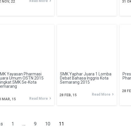
Read More
2
NOV, 22
31
OK
MK Yayasan Pharmasi
SMK Yaphar Juara 1 Lomba
Pres
uara Umum OSTN 2015
Debat Bahasa Inggris Kota
Pha
ingkat SMK Se-Kota
Semarang 2015
emarang
28
FE
Read More
28
FEB, 15
Read More
3
MAR, 15
us
1
…
9
10
11