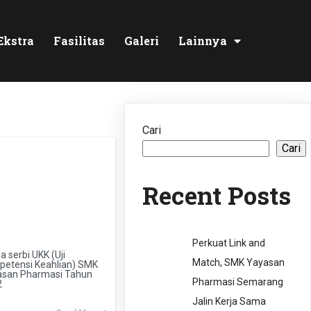
Ekstra
Fasilitas
Galeri
Lainnya
Cari
Cari
Recent Posts
Perkuat Link and
a serbi UKK (Uji
Match, SMK Yayasan
etensi Keahlian) SMK
asan Pharmasi Tahun
Pharmasi Semarang
2
Jalin Kerja Sama