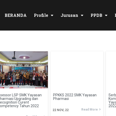
BERANDA
Profile
Jurusan
PPDB
sessor LSP SMK Yayasan
PPKKS 2022 SMK Yayasan
Serb
harmasi Upgrading dan
Pharmasi
Komp
ecognition Curent
Yay
ompetency Tahun 2022
202
Read More
22
NOV, 22