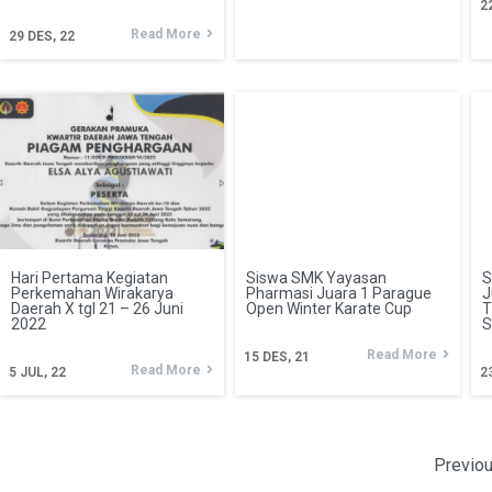
2
Read More
29
DES, 22
Hari Pertama Kegiatan
Siswa SMK Yayasan
S
Perkemahan Wirakarya
Pharmasi Juara 1 Parague
J
Daerah X tgl 21 – 26 Juni
Open Winter Karate Cup
T
2022
S
Read More
15
DES, 21
Read More
5
JUL, 22
2
Previo