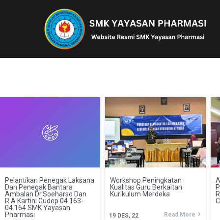
Pelantikan Penegak Laksana
Workshop Peningkatan
A
Dan Penegak Bantara
Kualitas Guru Berkaitan
P
Ambalan Dr.Soeharso Dan
Kurikulum Merdeka
R
R.A Kartini Gudep 04.163-
C
04.164 SMK Yayasan
Pharmasi
Read More
19
DES, 22